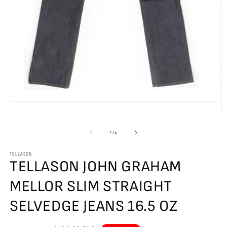
Ouvrir
le
O
média
le
1
m
de
1
/
4
dans
2
une
d
fenêtre
TELLASON
u
modale
TELLASON JOHN GRAHAM
f
m
MELLOR SLIM STRAIGHT
SELVEDGE JEANS 16.5 OZ