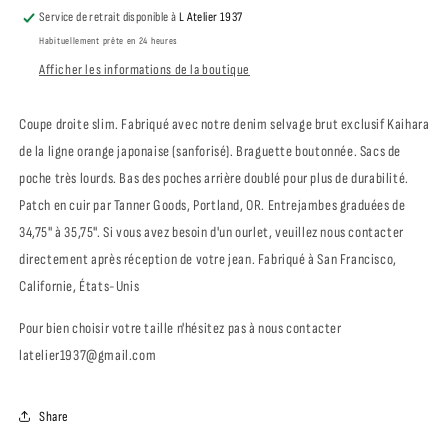
SELVEDGE
SELVEDGE
Service de retrait disponible à
L Atelier 1937
JEANS
JEANS
Habituellement prête en 24 heures
16.5
16.5
OZ
OZ
Afficher les informations de la boutique
Coupe droite slim. Fabriqué avec notre denim selvage brut exclusif Kaihara
de la ligne orange japonaise (sanforisé). Braguette boutonnée. Sacs de
poche très lourds. Bas des poches arrière doublé pour plus de durabilité.
Patch en cuir par Tanner Goods, Portland, OR. Entrejambes graduées de
34,75" à 35,75". Si vous avez besoin d'un ourlet, veuillez nous contacter
directement après réception de votre jean. Fabriqué à San Francisco,
Californie, États-Unis
Pour bien choisir votre taille n'hésitez pas à nous contacter
latelier1937@gmail.com
Share