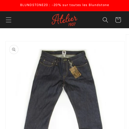
Ignorer et
BLUNDSTONE20 : -20% sur toutes les Blundstone
passer au
contenu
Panier
Passer aux
informations
produits