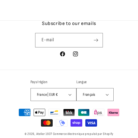
Subscribe to our emails
E-mail
Facebook
Instagram
Pays/région
Langue
France | EUR €
Français
Moyens
de
paiement
© 2026,
Atelier 1937
Commerce électronique propulsé par Shopify