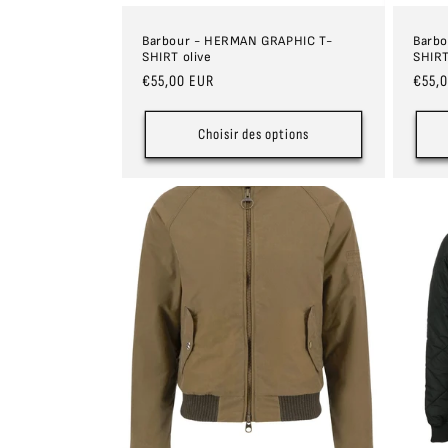
Barbour - HERMAN GRAPHIC T-
Barb
SHIRT olive
SHIR
Prix
€55,00 EUR
Prix
€55,
habituel
habit
Choisir des options