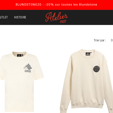
BLUNDSTONE20 : -20% sur toutes les Blundstone
UTLET
HISTOIRE
Trier par :