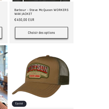
Barbour - Steve McQueen WORKERS
WAX JACKET
Prix
€450,00 EUR
habituel
Choisir des options
Épuisé