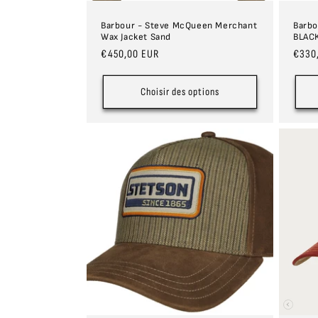
Barbour - Steve McQueen Merchant
Barbo
Wax Jacket Sand
BLAC
Prix
€450,00 EUR
Prix
€330
habituel
habit
Choisir des options