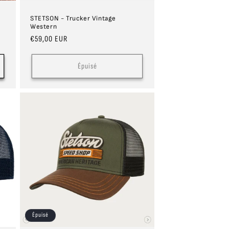
STETSON - Trucker Vintage
Western
Prix
€59,00 EUR
habituel
Épuisé
Épuisé