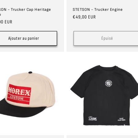
ON - Trucker Cap Heritage
STETSON - Trucker Engine
o
Prix
€49,00 EUR
00 EUR
habituel
uel
Ajouter au panier
Épuisé