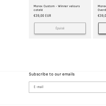
Morex Custom - Winner velours
Morex
cotelé
Overd
Prix
€39,00 EUR
Prix
€39,
habituel
habit
Épuisé
Subscribe to our emails
E-mail