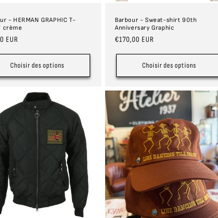
our - HERMAN GRAPHIC T-
Barbour - Sweat-shirt 90th
T crème
Anniversary Graphic
00 EUR
Prix
€170,00 EUR
uel
habituel
Choisir des options
Choisir des options