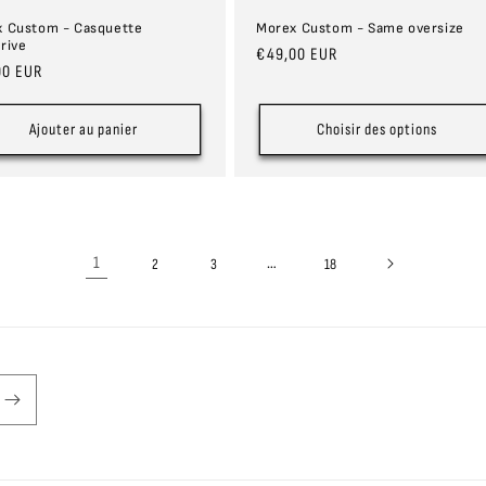
 Custom - Casquette
Morex Custom - Same oversize
rive
Prix
€49,00 EUR
00 EUR
habituel
uel
Ajouter au panier
Choisir des options
1
…
2
3
18