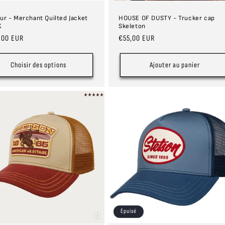
ur - Merchant Quilted Jacket
HOUSE OF DUSTY - Trucker cap
K
Skeleton
,00 EUR
Prix
€55,00 EUR
uel
habituel
Choisir des options
Ajouter au panier
Épuisé