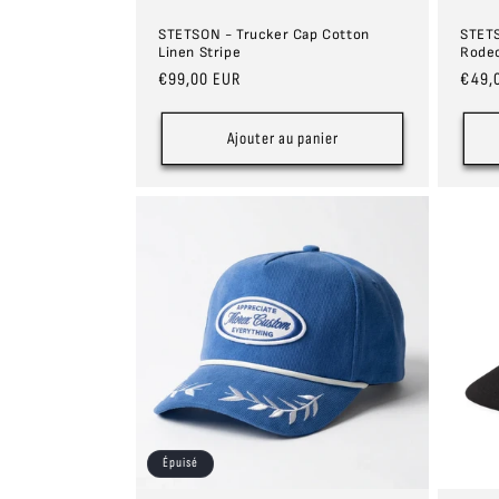
STETSON - Trucker Cap Cotton
STETS
Linen Stripe
Rode
Prix
€99,00 EUR
Prix
€49,
habituel
habit
Ajouter au panier
Épuisé