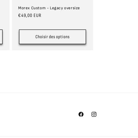
Morex Custom - Legacy oversize
Prix
€49,00 EUR
habituel
Choisir des options
Facebook
Instagram