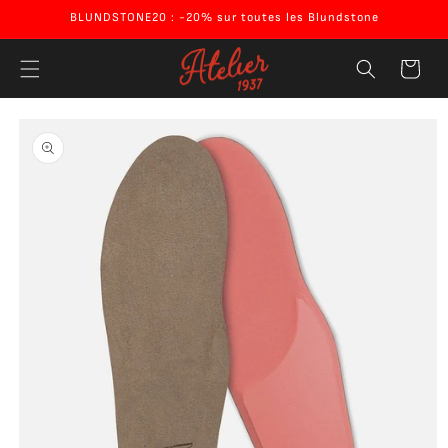
Ignorer et
BLUNDSTONE20 : -20% sur toutes les Blundstone
passer au
contenu
Panier
Passer aux
informations
produits