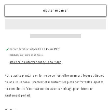
la
la
quantité
quantité
de
de
Ajouter au panier
RED
RED
WING
WING
SHOES
SHOES
SEMELLE
SEMELLE
CONFORT
CONFORT
RED
RED
Service de retrait disponible à
L Atelier 1937
Habituellement prête en 24 heures
Afficher les informations de la boutique
Notre assise plantaire en forme de confort offre un amorti léger et discret
qui assure un bon ajustement et maintient les pieds confortables. Ajoutez
les semelles intérieures à vos chaussures Heritage pour obtenir un
ajustement parfait.