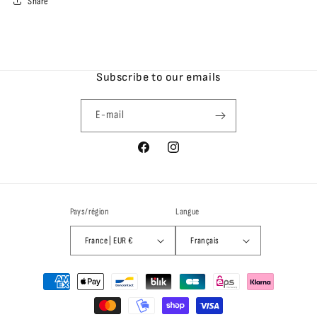
Share
Subscribe to our emails
E-mail
Facebook
Instagram
Pays/région
Langue
France | EUR €
Français
Moyens
de
paiement