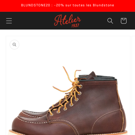
Ignorer et
BLUNDSTONE20 : -20% sur toutes les Blundstone
passer au
contenu
Panier
Passer aux
informations
produits