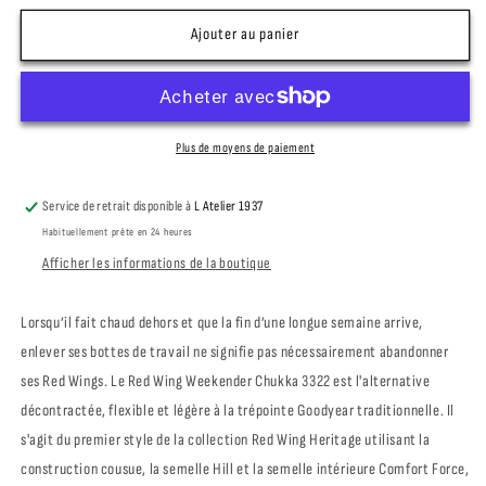
quantité
quantité
de
de
Ajouter au panier
RED
RED
WING
WING
SHOES
SHOES
-
-
3322
3322
Plus de moyens de paiement
Weekender
Weekender
Chukka
Chukka
Service de retrait disponible à
L Atelier 1937
Copper
Copper
Habituellement prête en 24 heures
Rough
Rough
&amp;
&amp;
Afficher les informations de la boutique
Tough
Tough
Lorsqu’il fait chaud dehors et que la fin d’une longue semaine arrive,
enlever ses bottes de travail ne signifie pas nécessairement abandonner
ses Red Wings. Le Red Wing Weekender Chukka 3322 est l'alternative
décontractée, flexible et légère à la trépointe Goodyear traditionnelle. Il
s'agit du premier style de la collection Red Wing Heritage utilisant la
construction cousue, la semelle Hill et la semelle intérieure Comfort Force,