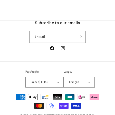
Subscribe to our emails
E-mail
Facebook
Instagram
Pays/région
Langue
France | EUR €
Français
Moyens
de
paiement
© 2026,
Atelier 1937
Commerce électronique propulsé par Shopify