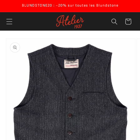
Ignorer et
BLUNDSTONE20 : -20% sur toutes les Blundstone
passer au
contenu
Panier
Passer aux
informations
produits