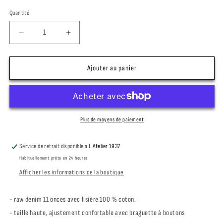
ou
ou
indisponible
indisponible
Quantité
Quantité
Réduire
Augmenter
la
la
quantité
quantité
de
de
Ajouter au panier
PIKE
PIKE
BROTHERS
BROTHERS
1937
1937
ROAMER
ROAMER
SHORT
SHORT
Plus de moyens de paiement
11OZ
11OZ
METAL
METAL
Service de retrait disponible à
L Atelier 1937
Habituellement prête en 24 heures
Afficher les informations de la boutique
- raw denim 11 onces avec lisière 100 % coton.
- taille haute, ajustement confortable avec braguette à boutons