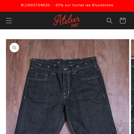
Ignorer et
BLUNDSTONE20 : -20% sur toutes les Blundstone
passer au
contenu
Panier
Passer aux
informations
produits