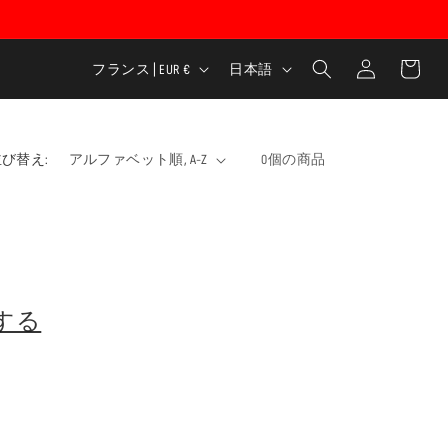
ロ
カ
グ
国
言
ー
フランス | EUR €
日本語
イ
/
語
ト
ン
地
域
び替え:
0個の商品
する